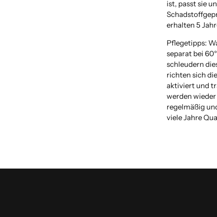
ist, passt sie u
Schadstoffgeprü
erhalten 5 Jahr
Pflegetipps: W
separat bei 60
schleudern dies
richten sich di
aktiviert und 
werden wieder 
regelmäßig und
viele Jahre Qua