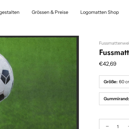
 gestalten
Grössen & Preise
Logomatten Shop
Fussmattenwel
Fussmat
€42,69
Größe
:
60 c
Gummirand
:
Breite
Breite
:(cm)
:(cm)
−