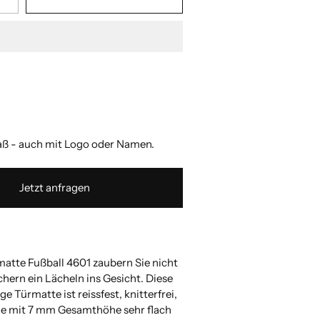
 zulässigen Wert ein.
 zulässigen Wert ein.
 zulässigen Wert ein.
 zulässigen Wert ein.
 - auch mit Logo oder Namen.
Jetzt anfragen
matte Fußball 4601 zaubern Sie nicht
hern ein Lächeln ins Gesicht. Diese
e Türmatte ist reissfest, knitterfrei,
ie mit 7 mm Gesamthöhe sehr flach