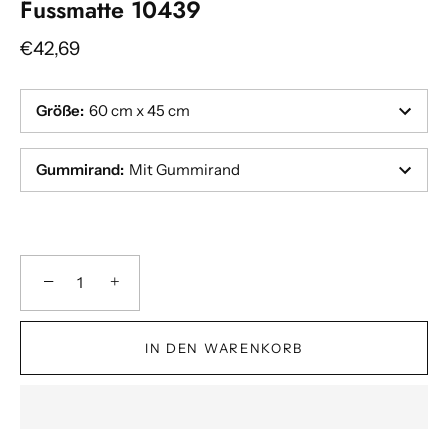
Fussmatte 10439
€42,69
Größe
:
60 cm x 45 cm
Gummirand
:
Mit Gummirand
−
+
IN DEN WARENKORB