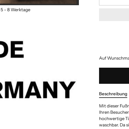
Bitte geben Sie
Bitte geben Sie
Länge
Länge
:(cm)
:(cm)
Bitte geben Sie
Bitte geben Sie
Auf Wunschmaß
Beschreibung
Mit dieser Fuß
Ihren Besuchern
hochwertige Tür
waschbar. Da s