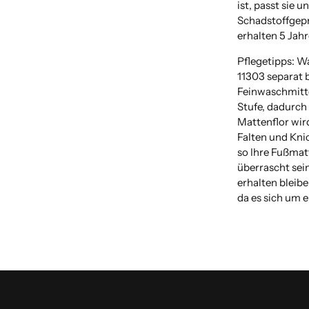
ist, passt sie u
Schadstoffgeprü
erhalten 5 Jahr
Pflegetipps: W
11303
separat 
Feinwaschmitte
Stufe, dadurch 
Mattenflor wir
Falten und Kni
so Ihre Fußmat
überrascht sein
erhalten bleib
da es sich um e