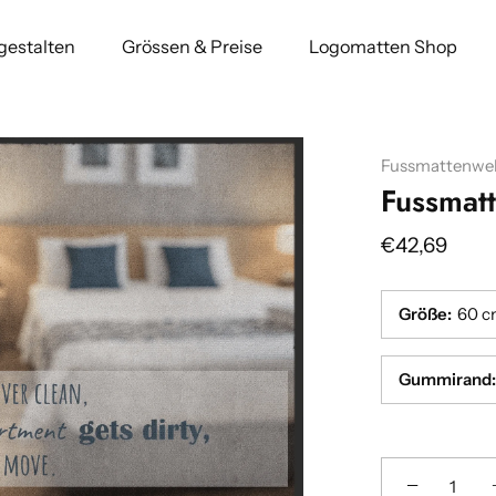
 gestalten
Grössen & Preise
Logomatten Shop
Fussmattenwel
Fussmat
€42,69
Größe
:
60 c
Gummirand
:
Breite
Breite
:(cm)
:(cm)
−