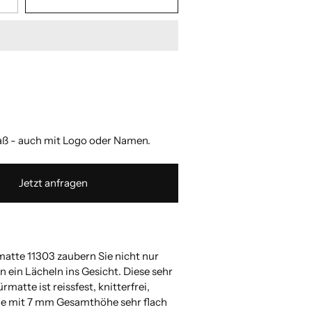
 zulässigen Wert ein.
 zulässigen Wert ein.
 zulässigen Wert ein.
 zulässigen Wert ein.
 - auch mit Logo oder Namen.
Jetzt anfragen
matte 11303 zaubern Sie nicht nur
 ein Lächeln ins Gesicht. Diese sehr
matte ist reissfest, knitterfrei,
ie mit 7 mm Gesamthöhe sehr flach