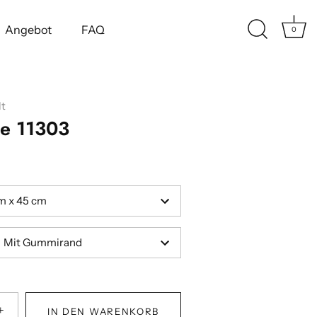
Angebot
FAQ
0
t
te 11303
m x 45 cm
Mit Gummirand
+
IN DEN WARENKORB