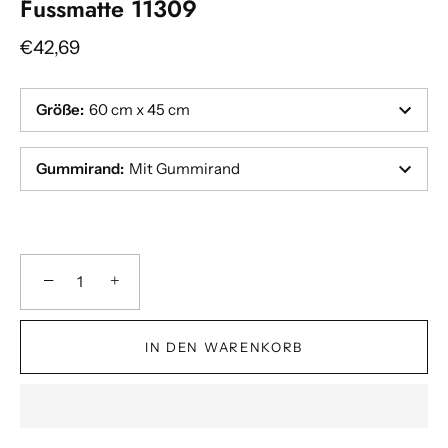
Fussmatte 11309
€42,69
Größe
:
60 cm x 45 cm
Gummirand
:
Mit Gummirand
−
+
IN DEN WARENKORB