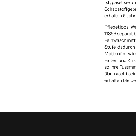
ist, passt sie u
Schadstoffgeprü
erhalten 5 Jahr
Pflegetipps: W
11356 separat 
Feinwaschmitte
Stufe, dadurch 
Mattenflor wir
Falten und Kni
so Ihre Fussma
überrascht sein
erhalten bleibe