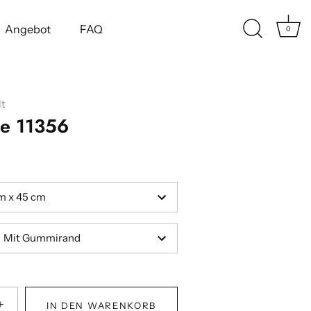
Angebot
FAQ
0
t
te 11356
m x 45 cm
Mit Gummirand
+
IN DEN WARENKORB