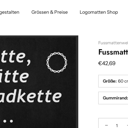
 gestalten
Grössen & Preise
Logomatten Shop
Fussmattenwel
Fussmat
€42,69
Größe
:
60 c
Gummirand
:
−