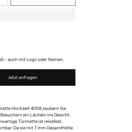
 zulässigen Wert ein.
 zulässigen Wert ein.
 zulässigen Wert ein.
 zulässigen Wert ein.
 - auch mit Logo oder Namen.
Jetzt anfragen
matte Hochzeit 4059 zaubern Sie
 Besuchern ein Lächeln ins Gesicht.
wertige Türmatte ist reissfest,
aschbar. Da sie mit 7 mm Gesamthöhe