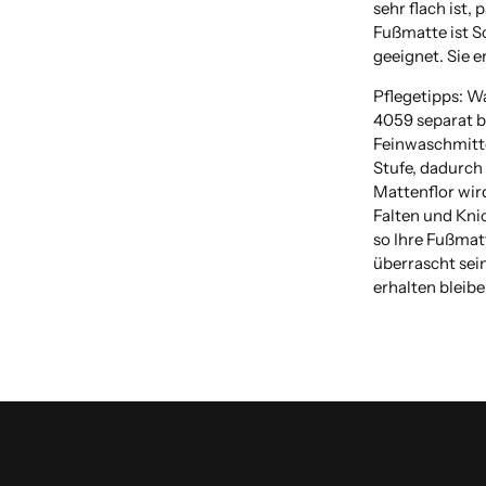
sehr flach ist, 
Fußmatte ist S
geeignet. Sie e
Pflegetipps: W
4059 separat b
Feinwaschmitte
Stufe, dadurch 
Mattenflor wir
Falten und Kni
so Ihre Fußmat
überrascht sein
erhalten bleibe