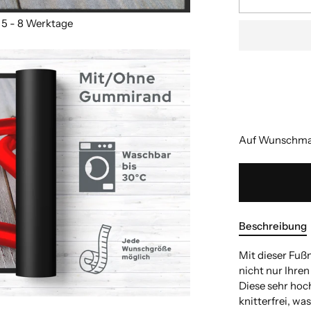
Bitte geben Sie
Bitte geben Sie
Länge
Länge
:(cm)
:(cm)
Bitte geben Sie
Bitte geben Sie
Auf Wunschmaß
Beschreibung
Mit dieser Fuß
nicht nur Ihren
Diese sehr hoch
knitterfrei, w