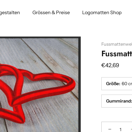
 gestalten
Grössen & Preise
Logomatten Shop
Fussmattenwel
Fussmat
€42,69
Größe
:
60 c
Gummirand
:
Breite
Breite
:(cm)
:(cm)
−