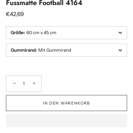
Fussmatte Football 4164
€42,69
Größe
:
60 cm x 45 cm
Gummirand
:
Mit Gummirand
−
+
IN DEN WARENKORB