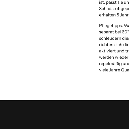
ist, passt sie u
Schadstoffgeprü
erhalten 5 Jahr
Pflegetipps: W
separat bei 60
schleudern dies
richten sich di
aktiviert und 
werden wieder 
regelmäßig und
viele Jahre Qua