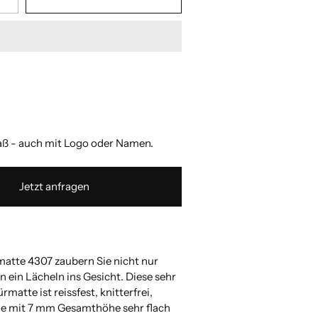
 zulässigen Wert ein.
 zulässigen Wert ein.
 zulässigen Wert ein.
 zulässigen Wert ein.
 zulässigen Wert ein.
 zulässigen Wert ein.
 zulässigen Wert ein.
 zulässigen Wert ein.
 - auch mit Logo oder Namen.
Jetzt anfragen
matte 4307 zaubern Sie nicht nur
 ein Lächeln ins Gesicht. Diese sehr
matte ist reissfest, knitterfrei,
ie mit 7 mm Gesamthöhe sehr flach