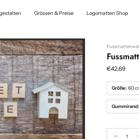
 gestalten
Grössen & Preise
Logomatten Shop
Fussmattenwel
Fussmat
€42,69
Größe
:
60 c
Gummirand
:
Breite
Breite
Breite
Breite
:(cm)
:(cm)
:(cm)
:(cm)
−