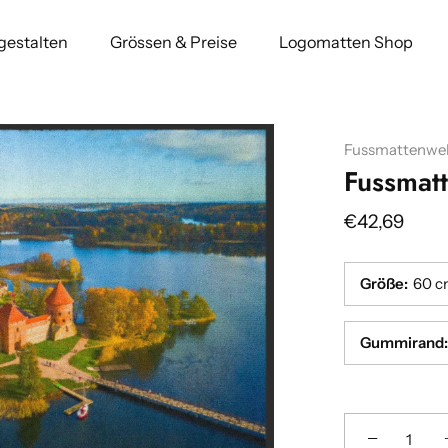
 gestalten
Grössen & Preise
Logomatten Shop
Fussmattenwel
Fussmat
€42,69
Größe
:
60 c
Gummirand
:
−