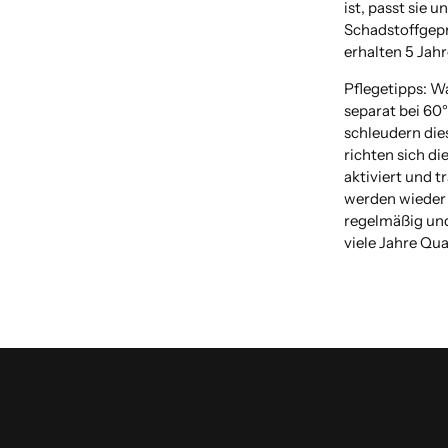
ist, passt sie u
Schadstoffgeprü
erhalten 5 Jahr
Pflegetipps: W
separat bei 60
schleudern dies
richten sich di
aktiviert und 
werden wieder 
regelmäßig und
viele Jahre Qua