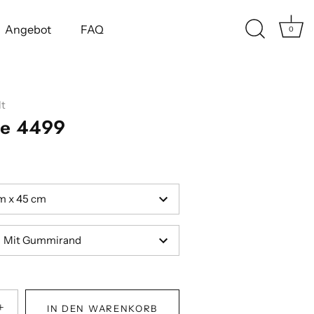
Angebot
FAQ
0
t
te 4499
m x 45 cm
Mit Gummirand
+
IN DEN WARENKORB