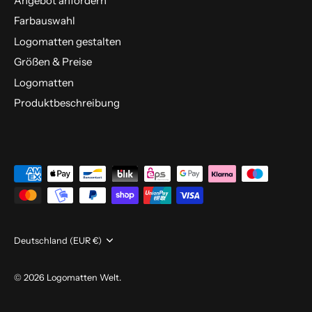
Angebot anfordern
Farbauswahl
Logomatten gestalten
Größen & Preise
Logomatten
Produktbeschreibung
Währung
Deutschland (EUR €)
© 2026
Logomatten Welt
.