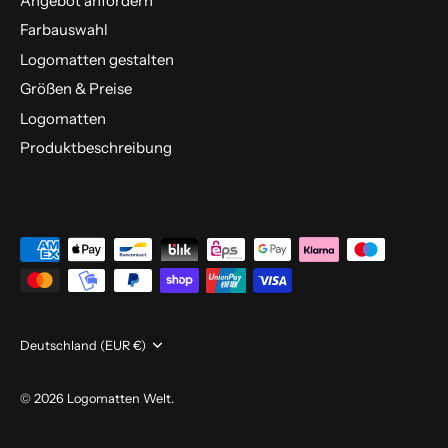
Angebot anfordern
Farbauswahl
Logomatten gestalten
Größen & Preise
Logomatten
Produktbeschreibung
Währung
Deutschland (EUR €)
© 2026
Logomatten Welt
.