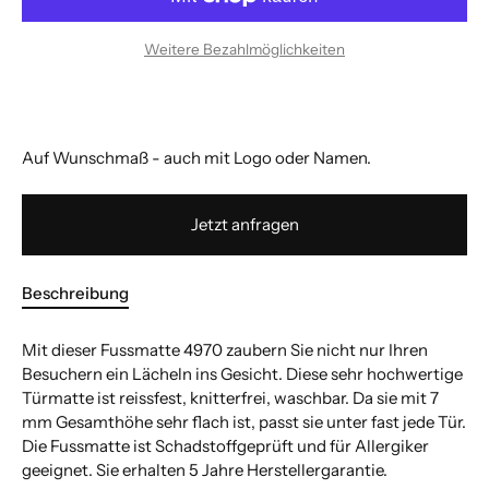
Bitte geben Sie zulässigen Wert ein.
Bitte geben Sie zulässigen Wert ein.
Bitte geben Sie zulässigen Wert ein.
Bitte geben Sie zulässigen Wert ein.
Weitere Bezahlmöglichkeiten
Auf Wunschmaß - auch mit Logo oder Namen.
Jetzt anfragen
Beschreibung
Mit dieser Fussmatte 4970 zaubern Sie nicht nur Ihren
Besuchern ein Lächeln ins Gesicht. Diese sehr hochwertige
Türmatte ist reissfest, knitterfrei, waschbar. Da sie mit 7
mm Gesamthöhe sehr flach ist, passt sie unter fast jede Tür.
Die Fussmatte ist Schadstoffgeprüft und für Allergiker
geeignet. Sie erhalten 5 Jahre Herstellergarantie.