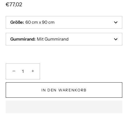
€77,02
Größe
:
60 cm x 90 cm
Gummirand
:
Mit Gummirand
−
+
IN DEN WARENKORB