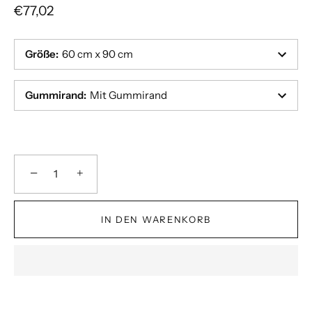
€77,02
Größe
:
60 cm x 90 cm
Gummirand
:
Mit Gummirand
−
+
IN DEN WARENKORB