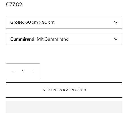
€77,02
Größe
:
60 cm x 90 cm
Gummirand
:
Mit Gummirand
−
+
IN DEN WARENKORB