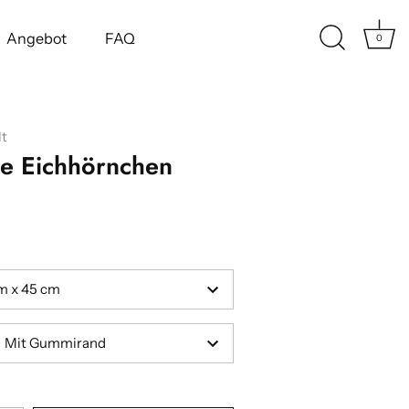
Angebot
FAQ
0
t
te Eichhörnchen
m x 45 cm
Mit Gummirand