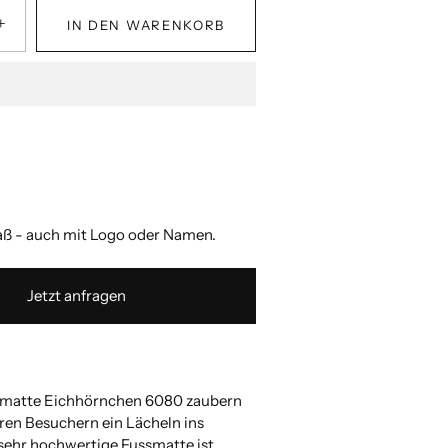
+
IN DEN WARENKORB
 zulässigen Wert ein.
 zulässigen Wert ein.
 zulässigen Wert ein.
 zulässigen Wert ein.
 - auch mit Logo oder Namen.
Jetzt anfragen
ssmatte Eichhörnchen 6080 zaubern
hren Besuchern ein Lächeln ins
 sehr hochwertige Fussmatte ist