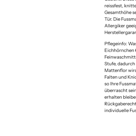
reissfest, knit
Gesamthöhe sehr
Tür. Die Fussma
Allergiker geei
Herstellergaran
Pflegeinfo: Wa
Eichhörnchen 
Feinwaschmitte
Stufe, dadurch 
Mattenflor wir
Falten und Kni
so Ihre Fussma
überrascht sein
erhalten bleibe
Rückgaberecht 
individuelle F