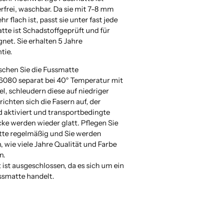
terfrei, waschbar. Da sie mit 7-8 mm
 flach ist, passt sie unter fast jede
tte ist Schadstoffgeprüft und für
gnet. Sie erhalten 5 Jahre
tie.
schen Sie die Fussmatte
6080 separat bei 40° Temperatur mit
l, schleudern diese auf niedriger
richten sich die Fasern auf, der
d aktiviert und transportbedingte
cke werden wieder glatt. Pflegen Sie
tte regelmäßig und Sie werden
, wie viele Jahre Qualität und Farbe
n.
ist ausgeschlossen, da es sich um ein
ussmatte handelt.