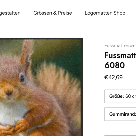
 gestalten
Grössen & Preise
Logomatten Shop
Fussmattenwel
Fussmat
6080
€42,69
Größe
:
60 c
Gummirand
:
Breite
Breite
:(cm)
:(cm)