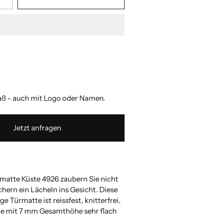
 zulässigen Wert ein.
 zulässigen Wert ein.
 zulässigen Wert ein.
 zulässigen Wert ein.
 zulässigen Wert ein.
 zulässigen Wert ein.
 zulässigen Wert ein.
 zulässigen Wert ein.
 - auch mit Logo oder Namen.
Jetzt anfragen
smatte Küste 4926 zaubern Sie nicht
hern ein Lächeln ins Gesicht. Diese
e Türmatte ist reissfest, knitterfrei,
ie mit 7 mm Gesamthöhe sehr flach