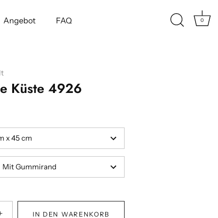
Angebot
FAQ
0
t
te Küste 4926
m x 45 cm
Mit Gummirand
+
IN DEN WARENKORB