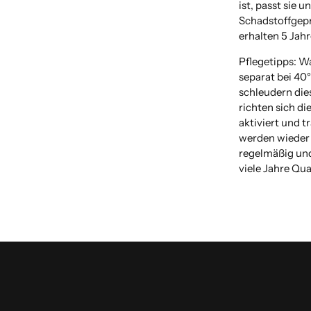
ist, passt sie u
Schadstoffgeprü
erhalten 5 Jahr
Pflegetipps: W
separat bei 40
schleudern dies
richten sich di
aktiviert und 
werden wieder 
regelmäßig und
viele Jahre Qua