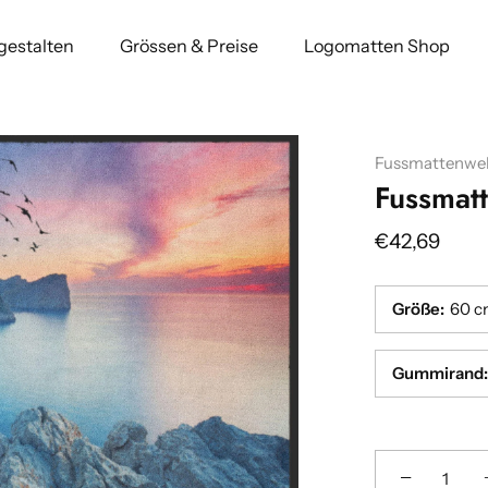
 gestalten
Grössen & Preise
Logomatten Shop
Fussmattenwel
Fussmat
€42,69
Größe
:
60 c
Gummirand
:
Breite
Breite
Breite
Breite
:(cm)
:(cm)
:(cm)
:(cm)
−