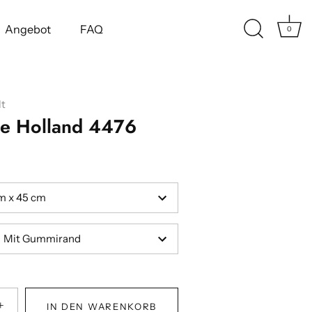
Angebot
FAQ
0
t
te Holland 4476
m x 45 cm
Mit Gummirand
+
IN DEN WARENKORB