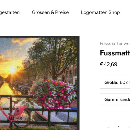
 gestalten
Grössen & Preise
Logomatten Shop
Fussmattenwel
Fussmat
€42,69
Größe
:
60 c
Gummirand
:
−