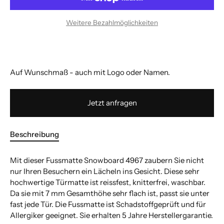
Bitte geben Sie zulässigen Wert ein.
Bitte geben Sie zulässigen Wert ein.
Weitere Bezahlmöglichkeiten
Auf Wunschmaß - auch mit Logo oder Namen.
Jetzt anfragen
Beschreibung
Mit dieser Fussmatte Snowboard 4967 zaubern Sie nicht
nur Ihren Besuchern ein Lächeln ins Gesicht. Diese sehr
hochwertige Türmatte ist reissfest, knitterfrei, waschbar.
Da sie mit 7 mm Gesamthöhe sehr flach ist, passt sie unter
fast jede Tür. Die Fussmatte ist Schadstoffgeprüft und für
Allergiker geeignet. Sie erhalten 5 Jahre Herstellergarantie.