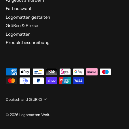
Angebot anfordern
Farbauswahl
Logomatten gestalten
Größen & Preise
Logomatten
Produktbeschreibung
Währung
Deutschland (EUR €)
© 2026
Logomatten Welt
.