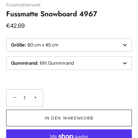
Fussmattenwelt
Fussmatte Snowboard 4967
€42,69
Größe
:
60 cm x 45 cm
Gummirand
:
Mit Gummirand
Breite
Breite
:(cm)
:(cm)
−
+
Bitte geben Sie zulässigen Wert ein.
Bitte geben Sie zulässigen Wert ein.
IN DEN WARENKORB
Länge
Länge
:(cm)
:(cm)