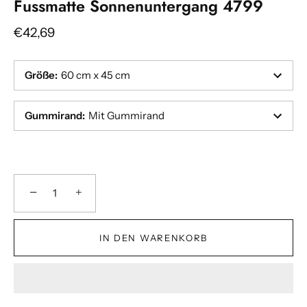
Fussmatte Sonnenuntergang 4799
€42,69
Größe
:
60 cm x 45 cm
Gummirand
:
Mit Gummirand
−
+
IN DEN WARENKORB