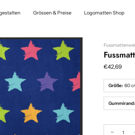
 gestalten
Grössen & Preise
Logomatten Shop
Fussmattenwel
Fussmat
€42,69
Größe
:
60 c
Gummirand
:
−