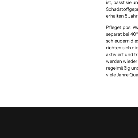
ist, passt sie u
Schadstoffgeprü
erhalten 5 Jahr
Pflegetipps: W
separat bei 40
schleudern dies
richten sich di
aktiviert und 
werden wieder 
regelmäßig und
viele Jahre Qua