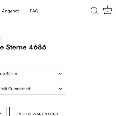
Angebot
FAQ
0
t
te Sterne 4686
m x 45 cm
Mit Gummirand
+
IN DEN WARENKORB