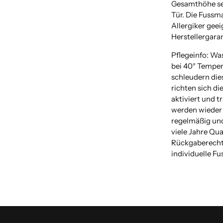
Gesamthöhe sehr
Tür. Die Fussma
Allergiker geei
Herstellergaran
Pflegeinfo: Wa
bei 40° Temper
schleudern dies
richten sich di
aktiviert und 
werden wieder 
regelmäßig und
viele Jahre Qua
Rückgaberecht 
individuelle F