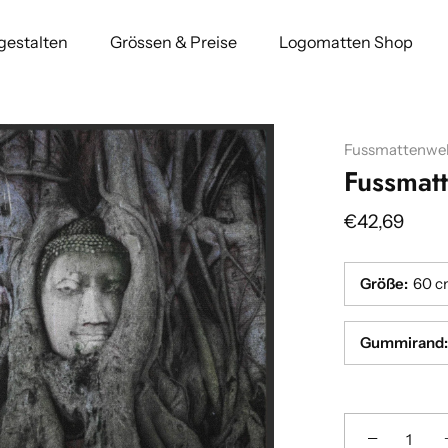
 gestalten
Grössen & Preise
Logomatten Shop
Fussmattenwel
Fussmat
€42,69
Größe
:
60 c
Gummirand
:
−