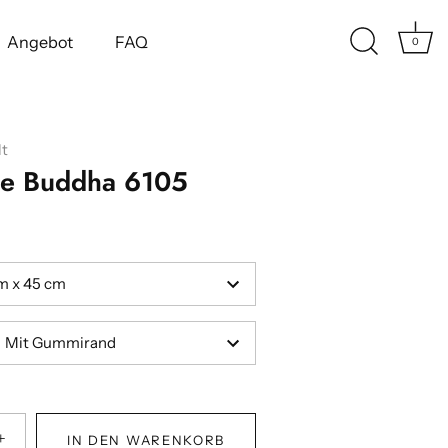
Angebot
FAQ
0
t
te Buddha 6105
m x 45 cm
Mit Gummirand
+
IN DEN WARENKORB