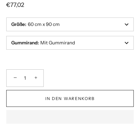
€77,02
Größe
:
60 cm x 90 cm
Gummirand
:
Mit Gummirand
−
+
IN DEN WARENKORB