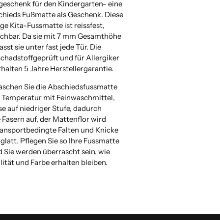
eschenk für den Kindergarten- eine
hieds Fußmatte als Geschenk. Diese
e Kita-Fussmatte ist reissfest,
aschbar. Da sie mit 7 mm Gesamthöhe
passt sie unter fast jede Tür. Die
Schadstoffgeprüft und für Allergiker
rhalten 5 Jahre Herstellergarantie.
aschen Sie die Abschiedsfussmatte
° Temperatur mit Feinwaschmittel,
e auf niedriger Stufe, dadurch
e Fasern auf, der Mattenflor wird
transportbedingte Falten und Knicke
glatt. Pflegen Sie so Ihre Fussmatte
 Sie werden überrascht sein, wie
lität und Farbe erhalten bleiben.