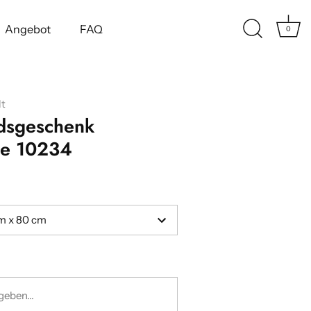
Angebot
FAQ
0
t
dsgeschenk
te 10234
m x 80 cm