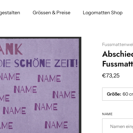
 gestalten
Grössen & Preise
Logomatten Shop
Fussmattenwel
Abschie
Fussmat
€73,25
Größe
:
60 c
NAME