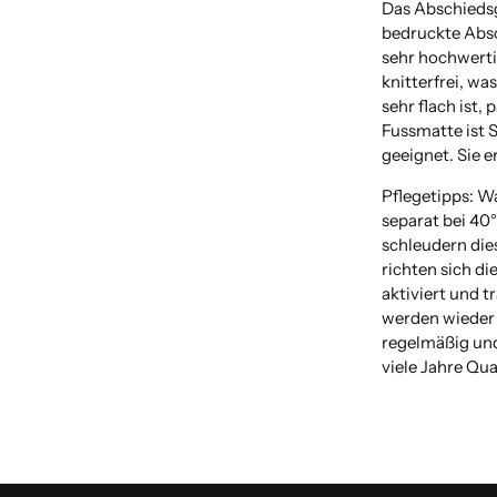
Das Abschiedsg
bedruckte Absc
sehr hochwertig
knitterfrei, w
sehr flach ist, 
Fussmatte ist 
geeignet. Sie e
Pflegetipps: W
separat bei 40
schleudern dies
richten sich di
aktiviert und 
werden wieder 
regelmäßig und
viele Jahre Qua