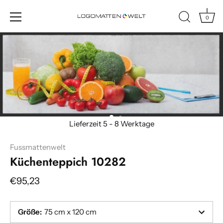
0
Direkt
zum
Inhalt
Fussmattenwelt
Küchenteppich 10282
€95,23
Größe
:
75 cm x 120 cm