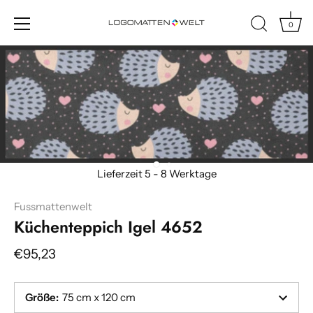
0
Direkt
zum
Inhalt
Fussmattenwelt
Küchenteppich Igel 4652
€95,23
Größe
:
75 cm x 120 cm