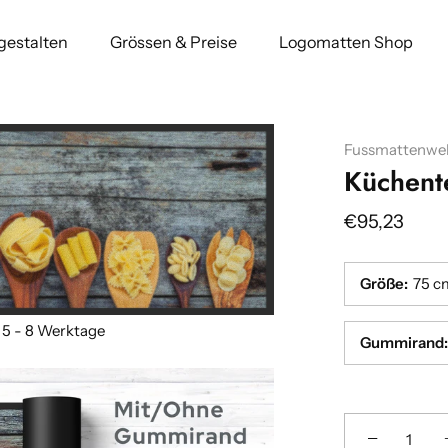
 gestalten
Grössen & Preise
Logomatten Shop
Fussmattenwel
Küchent
€95,23
Größe
:
75 c
Gummirand
:
−