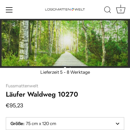
0
Direkt
zum
Inhalt
Fussmattenwelt
Läufer Waldweg 10270
€95,23
Größe
:
75 cm x 120 cm